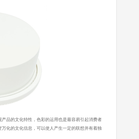
现产品的文化特性，色彩的运用也是最容易引起消费者
变万化的文化信息，可以使人产生一定的联想并有着独