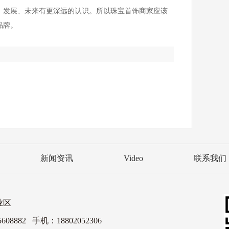
、发展、未来有更深远的认识。所以珠宝首饰商家应该
品牌。
新闻资讯
Video
联系我们
业区
608882 手机：18802052306