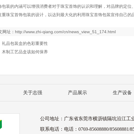
饰包装的内涵可以增强消费者对于珠宝首饰的认识和理解，对品牌的定位
注重珠宝首饰包装的设计，以达到最大化的利用珠宝首饰包装宣传自己的
文网址：
http://www.zhi-qiang.com/cn/news_view_51_174.html
：
礼品包装盒的色彩重要性
：
木制工艺品盒该如何保养
关于志强
产品展示
生产设备
公司地址：广东省东莞市横沥镇隔坑沿江工
联系电话：电话：0769-85608880/85608881/85