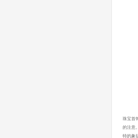
珠宝首
的注意
特的象