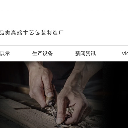
展示
生产设备
新闻资讯
Vi