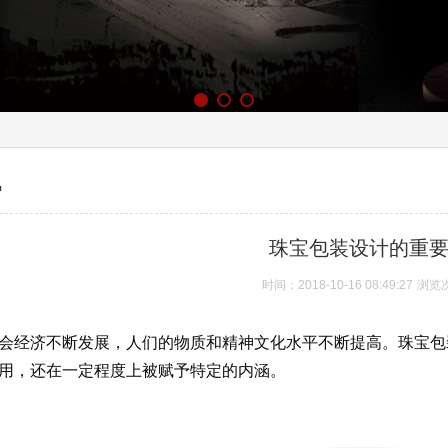
讯
珠宝包装设计的重
时间：2018-10-16 08:49:27
浏览
会经济不断发展，人们的物质和精神文化水平不断提高。珠宝包
用，还在一定程度上被赋予特定的内涵。