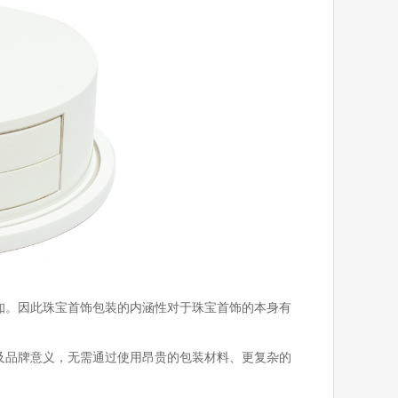
知。因此珠宝首饰包装的内涵性对于珠宝首饰的本身有
及品牌意义，无需通过使用昂贵的包装材料、更复杂的