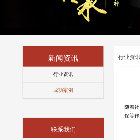
新闻资讯
行业资
行业资讯
成功案例
随着社
保等作
联系我们