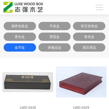
酒类包装盒
手表盒
珠宝首饰盒
香水盒
雪茄盒
骨灰盒
金币盒
保健品盒
酒店用品
LWD-0430
LWD-0429